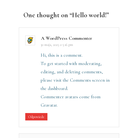
Posted
in
One thought on “
Hello world!
”
Uncategorized
A WordPress Commenter
30 maja, 2025 o 5:16 pm
Hi, this is a comment.
To get started with moderating,
editing, and deleting comments,
please visit the Comments screen in
the dashboard.
Commenter avatars come from
Gravatar
.
Odpowiedz