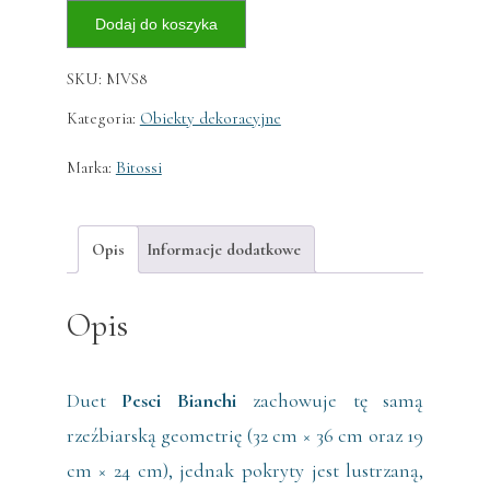
ilość
Dodaj do koszyka
Zestaw
Pesci
SKU:
MVS8
Bianchi
Kategoria:
Obiekty dekoracyjne
Marka:
Bitossi
Opis
Informacje dodatkowe
Opis
Duet
Pesci Bianchi
zachowuje tę samą
rzeźbiarską geometrię (32 cm × 36 cm oraz 19
cm × 24 cm), jednak pokryty jest lustrzaną,