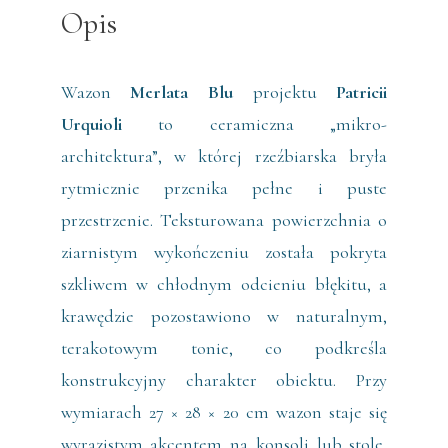
Opis
Wazon
Merlata Blu
projektu
Patricii
Urquioli
to ceramiczna „mikro-
architektura”, w której rzeźbiarska bryła
rytmicznie przenika pełne i puste
przestrzenie. Teksturowana powierzchnia o
ziarnistym wykończeniu została pokryta
szkliwem w chłodnym odcieniu błękitu, a
krawędzie pozostawiono w naturalnym,
terakotowym tonie, co podkreśla
konstrukcyjny charakter obiektu. Przy
wymiarach 27 × 28 × 20 cm wazon staje się
wyrazistym akcentem na konsoli lub stole,