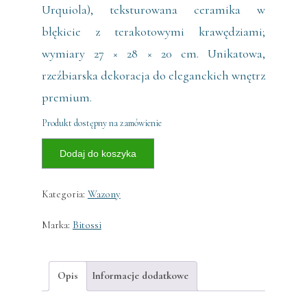
Urquiola), teksturowana ceramika w
błękicie z terakotowymi krawędziami;
wymiary 27 × 28 × 20 cm. Unikatowa,
rzeźbiarska dekoracja do eleganckich wnętrz
premium.
Produkt dostępny na zamówienie
ilość
Dodaj do koszyka
Wazon
Merlata
Kategoria:
Wazony
Blu
Marka:
Bitossi
Opis
Informacje dodatkowe