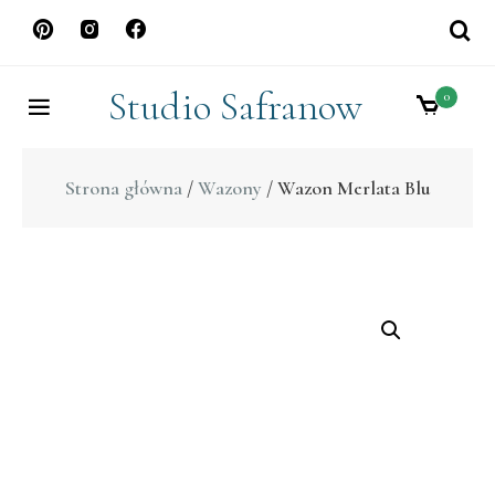
Skip
to
content
Studio Safranow
0
Strona główna
/
Wazony
/ Wazon Merlata Blu