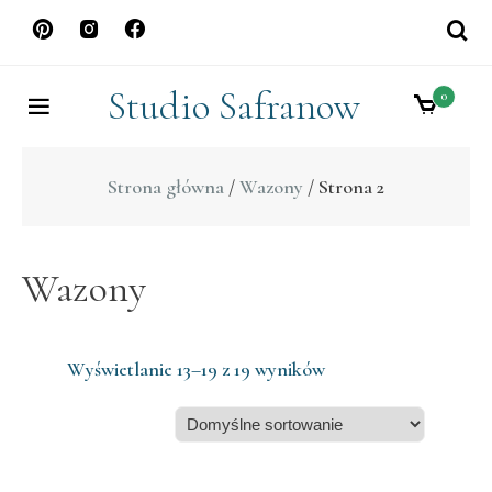
Skip
to
content
Studio Safranow
0
Strona główna
/
Wazony
/ Strona 2
Wazony
Wyświetlanie 13–19 z 19 wyników